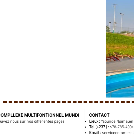
COMPLLEXE MULTIFONTIONNEL
MUNDI
CONTACT
uivez nous sur nos différentes pages
Lieux :
Yaoundé Nsimalen, 
Tel (+237 ) :
678-785-400/
Email :
servicecommerc